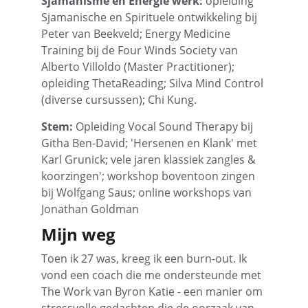
Sjamanisme en Energie werk:
 opleiding 
Sjamanische en Spirituele ontwikkeling bij 
Peter van Beekveld; Energy Medicine 
Training bij de Four Winds Society van 
Alberto Villoldo (Master Practitioner); 
opleiding ThetaReading; Silva Mind Control 
(diverse cursussen); Chi Kung.
Stem:
 Opleiding Vocal Sound Therapy bij 
Githa Ben-David; 'Hersenen en Klank' met 
Karl Grunick; vele jaren klassiek zangles & 
koorzingen'; workshop boventoon zingen 
bij Wolfgang Saus; online workshops van 
Jonathan Goldman
Mijn weg
Toen ik 27 was, kreeg ik een burn-out. Ik 
vond een coach die me ondersteunde met 
The Work van Byron Katie - een manier om 