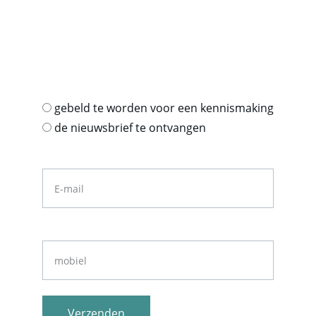
mariekevoskamp@hotmail.com
+31 6 41472709
Wenst u*
gebeld te worden voor een kennismaking
de nieuwsbrief te ontvangen
Uw emailadres*
Uw telefoonnummer
Verzenden