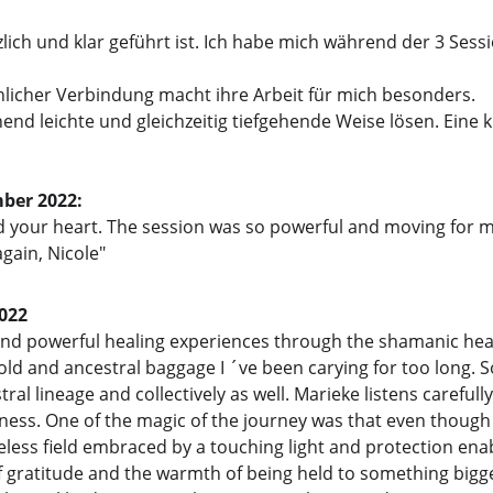
lich und klar geführt ist. Ich habe mich während der 3 Sessi
licher Verbindung macht ihre Arbeit für mich besonders.
nd leichte und gleichzeitig tiefgehende Weise lösen. Eine kr
mber 2022:
ur heart. The session was so powerful and moving for me; I'm
again, Nicole"
022
and powerful healing experiences through the shamanic heali
d and ancestral baggage I ´ve been carying for too long. So
ral lineage and collectively as well. Marieke listens careful
s. One of the magic of the journey was that even though it 
 timeless field embraced by a touching light and protection en
rs of gratitude and the warmth of being held to something bigg