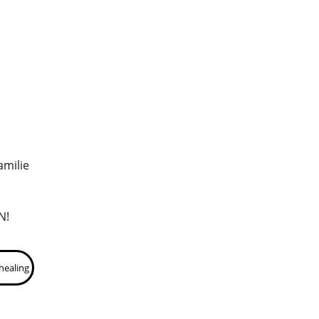
amilie 
N!
healing