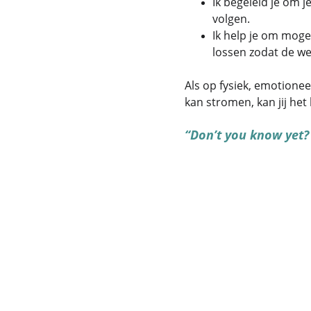
Ik begeleid je om j
volgen.
Ik help je om moge
lossen zodat de we
Als op fysiek, emotione
kan stromen, kan jij he
“Don’t you know yet? I