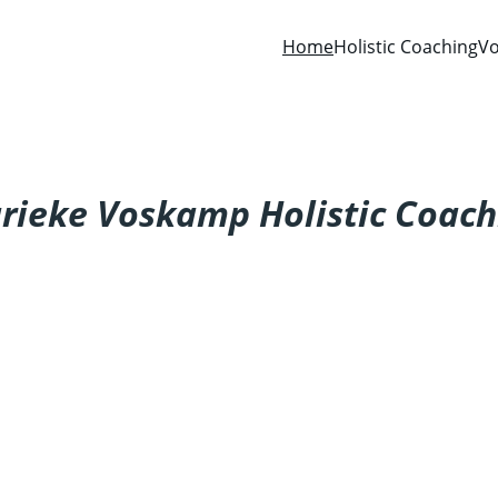
Home
Holistic Coaching
Vo
rieke Voskamp Holistic Coach
Free your feeling
Find your voice