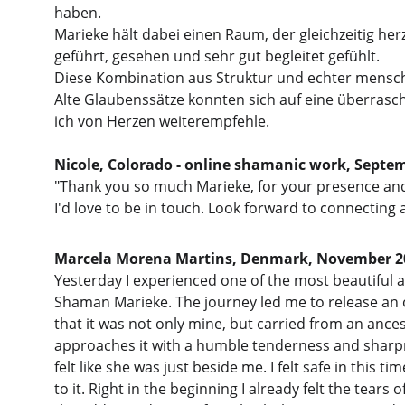
haben. 
Marieke hält dabei einen Raum, der gleichzeitig herz
geführt, gesehen und sehr gut begleitet gefühlt.
Diese Kombination aus Struktur und echter mensch
Alte Glaubenssätze konnten sich auf eine überrasche
ich von Herzen weiterempfehle.
Nicole, Colorado - online shamanic work, Septe
"Thank you so much Marieke, for your presence and yo
I'd love to be in touch. Look forward to connecting 
Marcela Morena Martins, Denmark, November 2
Yesterday I experienced one of the most beautiful 
Shaman Marieke. The journey led me to release an ol
that it was not only mine, but carried from an ancest
approaches it with a humble tenderness and sharpnes
felt like she was just beside me. I felt safe in this
to it. Right in the beginning I already felt the tea