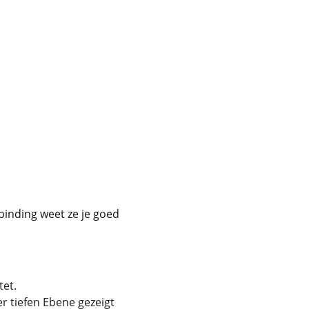
binding weet ze je goed 
et. 
r tiefen Ebene gezeigt 