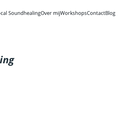
cal Soundhealing
Over mij
Workshops
Contact
Blog
ing
s