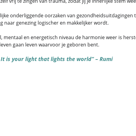
ezelf vrij te zingen van trauma, zodat jij je innerlijke stem w
lijke onderliggende oorzaken van gezondheidsuitdagingen t
g naar genezing logischer en makkelijker wordt.
el, mentaal en energetisch niveau de harmonie weer is herst
t leven gaan leven waarvoor je geboren bent.
t is your light that lights the world” – Rumi