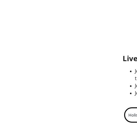
Live
t
Holi